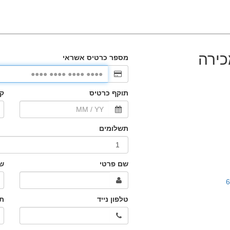
כירה
6