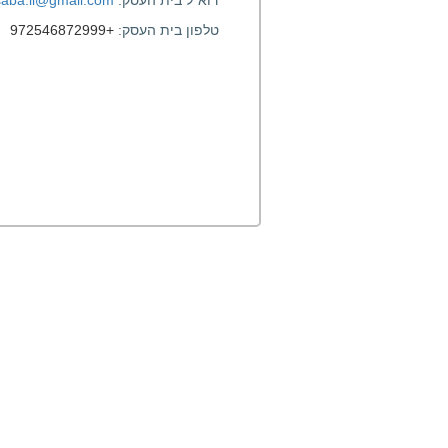
דוא"ל בית העסק:
aba.il@gmail.com
טלפון בית העסק:
+972546872999